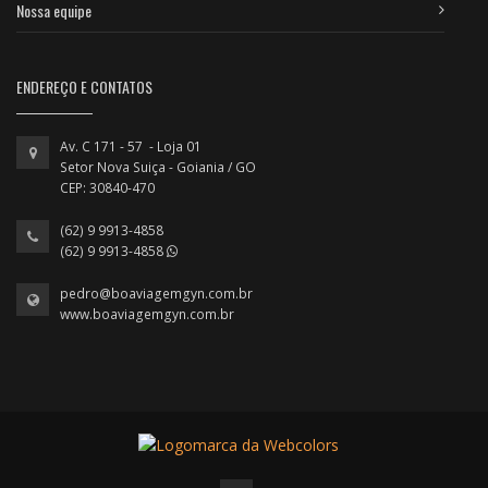
Nossa equipe
ENDEREÇO E CONTATOS
Av. C 171 - 57 - Loja 01
Setor Nova Suiça - Goiania / GO
CEP: 30840-470
(62) 9 9913-4858
(62) 9 9913-4858
pedro@boaviagemgyn.com.br
www.boaviagemgyn.com.br