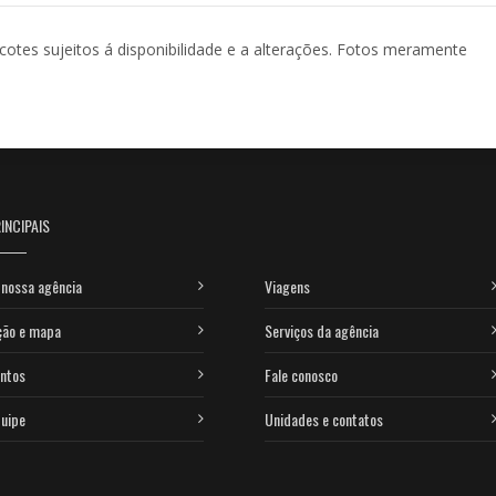
acotes sujeitos á disponibilidade e a alterações. Fotos meramente
INCIPAIS
nossa agência
Viagens
ção e mapa
Serviços da agência
ntos
Fale conosco
uipe
Unidades e contatos