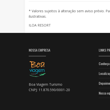
* Valores sujeitos à alteração sem aviso prévio. P
ilustrativas.
ILOA RESORT
NOSSA EMPRESA
LINKS PR
Conheça 
Localiza
Depoime
Boa Viagem Turismo
CNPJ: 11.870.590/0001-20
Nossa eq