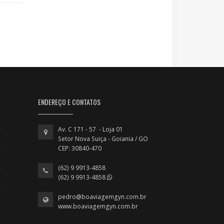
ENDEREÇO E CONTATOS
Av. C 171 - 57 - Loja 01
Setor Nova Suiça - Goiania / GO
CEP: 30840-470
(62) 9 9913-4858
(62) 9 9913-4858
pedro@boaviagemgyn.com.br
www.boaviagemgyn.com.br