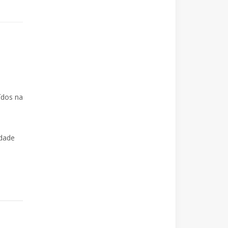
ídos na
idade