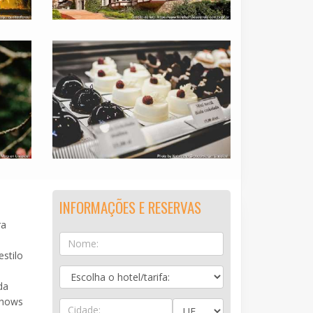
INFORMAÇÕES E RESERVAS
ra
stilo
da
shows