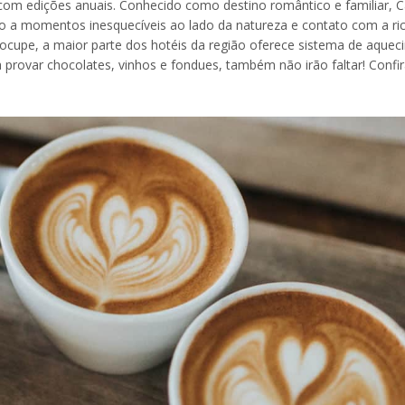
, com edições anuais. Conhecido como destino romântico e familiar,
o a momentos inesquecíveis ao lado da natureza e contato com a ri
reocupe, a maior parte dos hotéis da região oferece sistema de aque
provar chocolates, vinhos e fondues, também não irão faltar! Confi