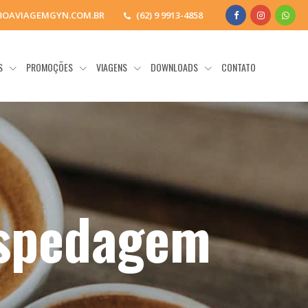
BOAVIAGEMGYN.COM.BR
(62) 9 9913-4858
OS
PROMOÇÕES
VIAGENS
DOWNLOADS
CONTATO
ospedagem