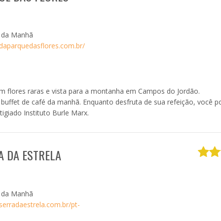
é da Manhã
daparquedasflores.com.br/
m flores raras e vista para a montanha em Campos do Jordão.
 buffet de café da manhã. Enquanto desfruta de sua refeição, você p
igiado Instituto Burle Marx.
A DA ESTRELA
é da Manhã
serradaestrela.com.br/pt-