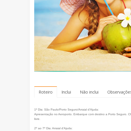
Roteiro
Inclui
Não inclui
Observaçõe
1º Dia: São Paulo/Porto Seguro/Arraial d'Ajuda:
Apresentação no Aeroporto. Embarque com destino a Porto Seguro. Ch
livre.
2º ao 7º Dia: Arraial d'Ajuda: