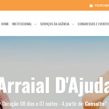
PEDRO@
HOME
INSTITUCIONAL
SERVIÇOS DA AGÊNCIA
CONGRESSOS E EVENT
Arraial D'Ajud
Duração: 08 dias e 07 noites - A partir de:
Consulte
*