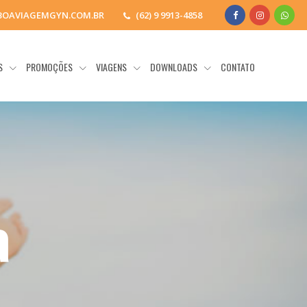
BOAVIAGEMGYN.COM.BR
(62) 9 9913-4858
OS
PROMOÇÕES
VIAGENS
DOWNLOADS
CONTATO
a