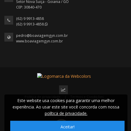
Setor Nova Suiça - Goiania / GO
CEP: 30840-470
(62) 9 9913-4858
(62) 9 9913-4858
pedro@boaviagemgyn.com.br
www.boaviagemgyn.com.br
Política de privacidade
|
Termos e Condições
Este website usa cookies para garantir uma melhor
2022 © Todos os direitos reservados.
experiência. Ao usar este site você concorda com nossa
política de privacidade.
Aceitar!