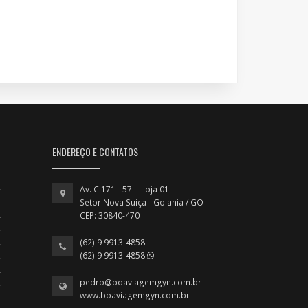
ENDEREÇO E CONTATOS
Av. C 171 - 57 - Loja 01
Setor Nova Suiça - Goiania / GO
CEP: 30840-470
(62) 9 9913-4858
(62) 9 9913-4858
pedro@boaviagemgyn.com.br
www.boaviagemgyn.com.br