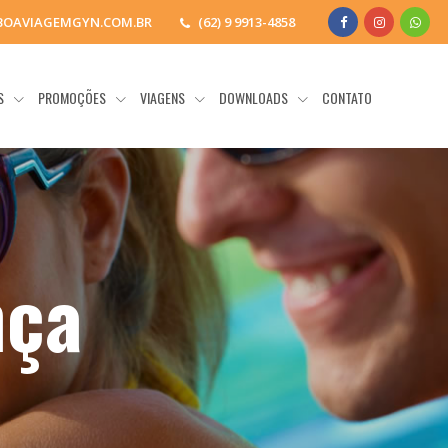
BOAVIAGEMGYN.COM.BR
(62) 9 9913-4858
OS
PROMOÇÕES
VIAGENS
DOWNLOADS
CONTATO
nça