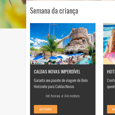
Semana da criança
CALDAS NOVAS IMPERDÍVEL
HOT
Garanta seu pacote de viagem de Belo
Confo
Horizonte para Caldas Novas
quent
06 horas e 04 noites
ROTEIRO
R